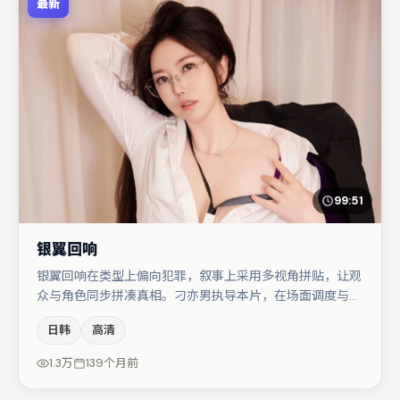
最新
99:51
银翼回响
银翼回响在类型上偏向犯罪，叙事上采用多视角拼贴，让观
众与角色同步拼凑真相。刁亦男执导本片，在场面调度与表
演节奏上保持一贯作者性，关键场次留白得当。主演阵容包
日韩
高清
括文淇、汤唯、雷佳音等，角色动机前后呼应，适合喜欢抠
台词与伏笔的观众。若你偏爱强类型与清晰主线，这部作品
1.3万
139个月前
值得关注。