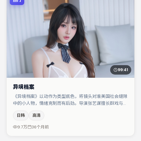
热门
99:41
异境档案
《异境档案》以动作为类型底色，将镜头对准美国社会缝隙
中的小人物，情绪克制而有后劲。导演张艺谋擅长群戏与空
间压迫感，本片在视听语言上与题材形成互文。主演阵容包
日韩
高清
括朱一龙、张译、易烊千玺等，角色动机前后呼应，适合喜
欢抠台词与伏笔的观众。若你偏爱强类型与清晰主线，这部
9.7万
36个月前
作品值得关注。