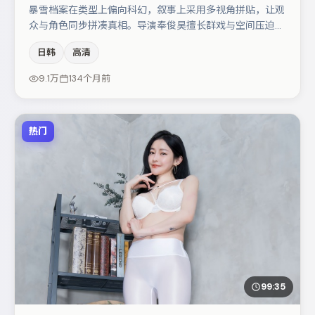
暴雪档案在类型上偏向科幻，叙事上采用多视角拼贴，让观
众与角色同步拼凑真相。导演奉俊昊擅长群戏与空间压迫
感，本片在视听语言上与题材形成互文。主演阵容包括章子
日韩
高清
怡、段奕宏、大鹏等，角色动机前后呼应，适合喜欢抠台词
与伏笔的观众。整体完成度较高，适合周末一口气追完。
9.1万
134个月前
热门
99:35