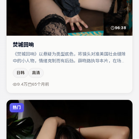
96:38
焚城回响
《焚城回响》以悬疑为类型底色，将镜头对准美国社会缝隙
中的小人物，情绪克制而有后劲。薛晓路执导本片，在场面
调度与表演节奏上保持一贯作者性，关键场次留白得当。主
日韩
高清
演阵容包括小松菜奈、肖央、李光洁等，角色动机前后呼
应，适合喜欢抠台词与伏笔的观众。节奏紧凑、反转有度，
9.4万
65个月前
值得列入片单。
热门