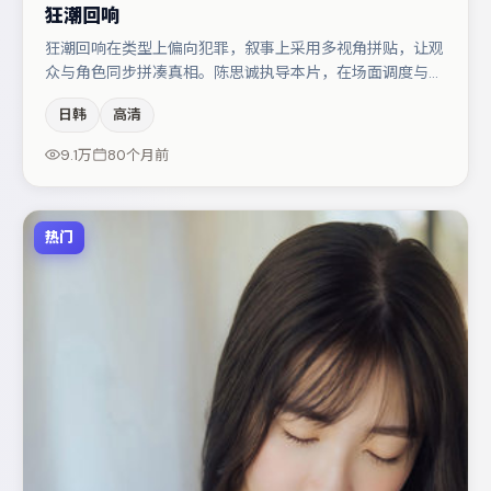
狂潮回响
狂潮回响在类型上偏向犯罪，叙事上采用多视角拼贴，让观
众与角色同步拼凑真相。陈思诚执导本片，在场面调度与表
演节奏上保持一贯作者性，关键场次留白得当。河正宇与梁
日韩
高清
朝伟的对手戏构成全片情感锚点，刘亦菲则以细节塑造推动
谜题层层揭开。整体完成度较高，适合周末一口气追完。
9.1万
80个月前
热门