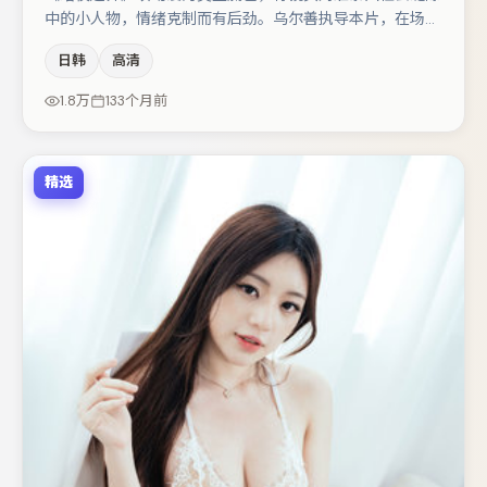
中的小人物，情绪克制而有后劲。乌尔善执导本片，在场面
调度与表演节奏上保持一贯作者性，关键场次留白得当。秦
日韩
高清
海璐与杨幂的对手戏构成全片情感锚点，王景春则以细节塑
造推动谜题层层揭开。节奏紧凑、反转有度，值得列入片
1.8万
133个月前
单。
精选