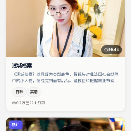
99:44
迷城档案
《迷城档案》以悬疑为类型底色，将镜头对准法国社会缝隙
中的小人物，情绪克制而有后劲。是枝裕和把握商业节奏的
同时保留人物弧光，高潮戏信息密度高但不显凌乱。主演阵
日韩
高清
容包括秦海璐、蒋奇明、亚当·德赖弗等，角色动机前后呼
应，适合喜欢抠台词与伏笔的观众。节奏紧凑、反转有度，
9.7万
22个月前
值得列入片单。
热门