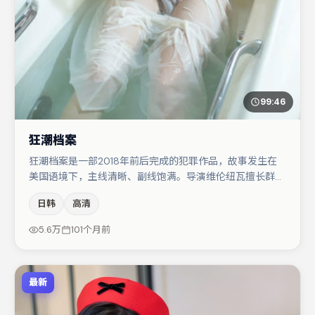
99:46
狂潮档案
狂潮档案是一部2018年前后完成的犯罪作品，故事发生在
美国语境下，主线清晰、副线饱满。导演维伦纽瓦擅长群戏
与空间压迫感，本片在视听语言上与题材形成互文。菅田将
日韩
高清
晖在片中承担叙事驱动，白宇、蒋奇明分别提供反差与喜
剧/悬疑调剂（视场次而定）。若你偏爱强类型与清晰主
5.6万
101个月前
线，这部作品值得关注。
最新