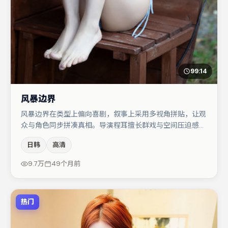
99:14
风暴边界
风暴边界在类型上偏向喜剧，叙事上采用多视角拼贴，让观
众与角色同步拼凑真相。导演程耳擅长群戏与空间压迫感，
本片在视听语言上与题材形成互文。弗洛伦丝·皮尤与秦海
日韩
高清
璐的对手戏构成全片情感锚点，周迅则以细节塑造推动谜题
层层揭开。整体完成度较高，适合周末一口气追完。
9.7万
49个月前
热门