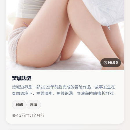
99:55
焚城边界
焚城边界是一部2022年前后完成的冒险作品，故事发生在
泰国语境下，主线清晰、副线饱满。导演薛晓路擅长群戏与
空间压迫感，本片在视听语言上与题材形成互文。文淇与河
日韩
高清
正宇的对手戏构成全片情感锚点，肖央则以细节塑造推动谜
题层层揭开。节奏紧凑、反转有度，值得列入片单。
4.2万
51个月前