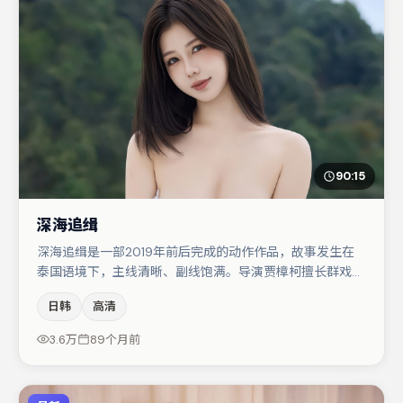
90:15
深海追缉
深海追缉是一部2019年前后完成的动作作品，故事发生在
泰国语境下，主线清晰、副线饱满。导演贾樟柯擅长群戏与
空间压迫感，本片在视听语言上与题材形成互文。主演阵容
日韩
高清
包括朱一龙、王千源、金高银等，角色动机前后呼应，适合
喜欢抠台词与伏笔的观众。整体完成度较高，适合周末一口
3.6万
89个月前
气追完。