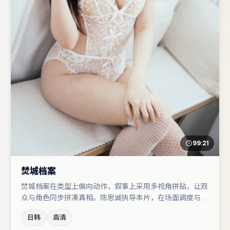
99:21
焚城档案
焚城档案在类型上偏向动作，叙事上采用多视角拼贴，让观
众与角色同步拼凑真相。陈思诚执导本片，在场面调度与表
演节奏上保持一贯作者性，关键场次留白得当。沈腾在片中
日韩
高清
承担叙事驱动，肖央、汤唯分别提供反差与喜剧/悬疑调剂