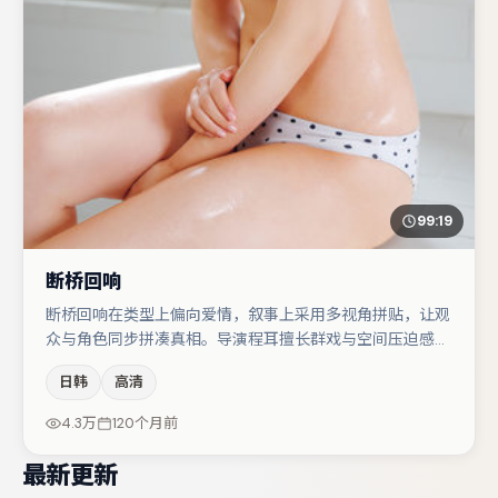
99:19
断桥回响
断桥回响在类型上偏向爱情，叙事上采用多视角拼贴，让观
众与角色同步拼凑真相。导演程耳擅长群戏与空间压迫感，
本片在视听语言上与题材形成互文。主演阵容包括朱一龙、
日韩
高清
王景春、廖凡等，角色动机前后呼应，适合喜欢抠台词与伏
笔的观众。节奏紧凑、反转有度，值得列入片单。
4.3万
120个月前
最新更新