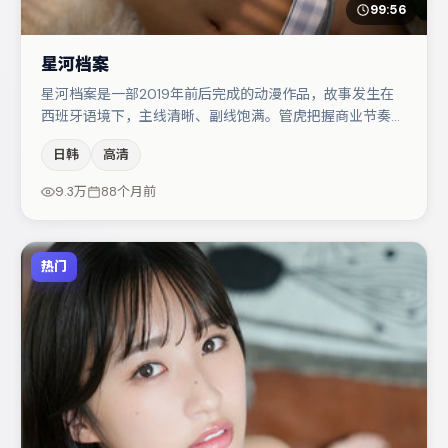
99:56
星河档案
星河档案是一部2019年前后完成的动漫作品，故事发生在
西班牙语境下，主线清晰、副线饱满。管虎把握商业节奏的
同时保留人物弧光，高潮戏信息密度高但不显凌乱。主演阵
日韩
高清
容包括小松菜奈、张译、白宇等，角色动机前后呼应，适合
喜欢抠台词与伏笔的观众。节奏紧凑、反转有度，值得列入
9.3万
88个月前
片单。
热门