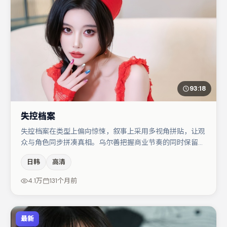
93:18
失控档案
失控档案在类型上偏向惊悚，叙事上采用多视角拼贴，让观
众与角色同步拼凑真相。乌尔善把握商业节奏的同时保留人
物弧光，高潮戏信息密度高但不显凌乱。黄渤与汤唯的对手
日韩
高清
戏构成全片情感锚点，朱一龙则以细节塑造推动谜题层层揭
开。整体完成度较高，适合周末一口气追完。
4.1万
131个月前
最新