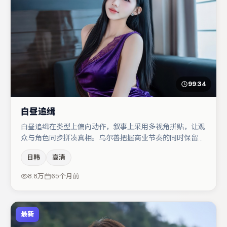
99:34
白昼追缉
白昼追缉在类型上偏向动作，叙事上采用多视角拼贴，让观
众与角色同步拼凑真相。乌尔善把握商业节奏的同时保留人
物弧光，高潮戏信息密度高但不显凌乱。刘亦菲在片中承担
日韩
高清
叙事驱动，沈腾、蒋奇明分别提供反差与喜剧/悬疑调剂
（视场次而定）。若你偏爱强类型与清晰主线，这部作品值
8.8万
65个月前
得关注。
最新