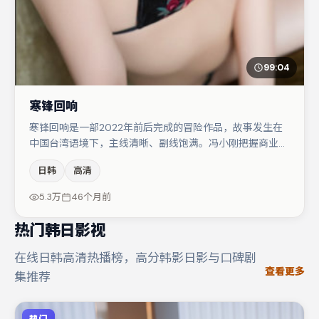
99:04
寒锋回响
寒锋回响是一部2022年前后完成的冒险作品，故事发生在
中国台湾语境下，主线清晰、副线饱满。冯小刚把握商业节
奏的同时保留人物弧光，高潮戏信息密度高但不显凌乱。王
日韩
高清
千源与宋佳的对手戏构成全片情感锚点，孔刘则以细节塑造
推动谜题层层揭开。若你偏爱强类型与清晰主线，这部作品
5.3万
46个月前
值得关注。
热门韩日影视
在线日韩高清热播榜，高分韩影日影与口碑剧
查看更多
集推荐