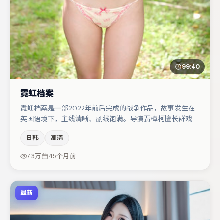
99:40
霓虹档案
霓虹档案是一部2022年前后完成的战争作品，故事发生在
英国语境下，主线清晰、副线饱满。导演贾樟柯擅长群戏与
空间压迫感，本片在视听语言上与题材形成互文。主演阵容
日韩
高清
包括周冬雨、白宇、王千源等，角色动机前后呼应，适合喜
欢抠台词与伏笔的观众。整体完成度较高，适合周末一口气
7.3万
45个月前
追完。
最新