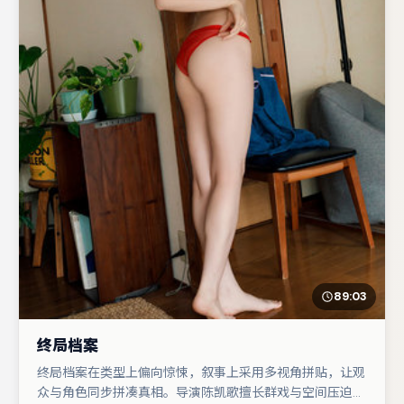
89:03
终局档案
终局档案在类型上偏向惊悚，叙事上采用多视角拼贴，让观
众与角色同步拼凑真相。导演陈凯歌擅长群戏与空间压迫