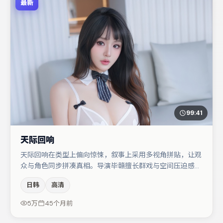
最新
99:41
天际回响
天际回响在类型上偏向惊悚，叙事上采用多视角拼贴，让观
众与角色同步拼凑真相。导演毕赣擅长群戏与空间压迫感，
本片在视听语言上与题材形成互文。段奕宏与易烊千玺的对
日韩
高清
手戏构成全片情感锚点，任素汐则以细节塑造推动谜题层层
揭开。节奏紧凑、反转有度，值得列入片单。
5万
45个月前