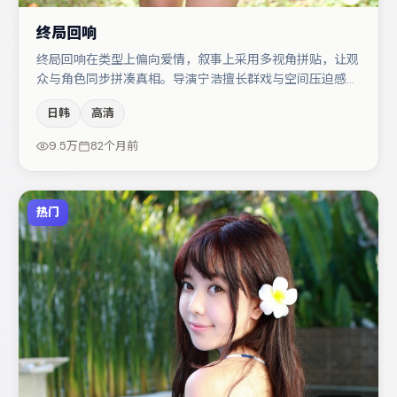
终局回响
终局回响在类型上偏向爱情，叙事上采用多视角拼贴，让观
众与角色同步拼凑真相。导演宁浩擅长群戏与空间压迫感，
本片在视听语言上与题材形成互文。肖央在片中承担叙事驱
日韩
高清
动，沈腾、段奕宏分别提供反差与喜剧/悬疑调剂（视场次
而定）。若你偏爱强类型与清晰主线，这部作品值得关注。
9.5万
82个月前
热门