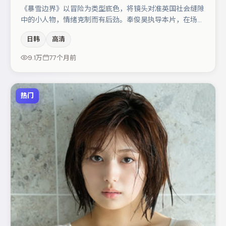
《暴雪边界》以冒险为类型底色，将镜头对准英国社会缝隙
中的小人物，情绪克制而有后劲。奉俊昊执导本片，在场面
调度与表演节奏上保持一贯作者性，关键场次留白得当。主
日韩
高清
演阵容包括小松菜奈、宋佳、桂纶镁等，角色动机前后呼
应，适合喜欢抠台词与伏笔的观众。整体完成度较高，适合
9.1万
77个月前
周末一口气追完。
热门