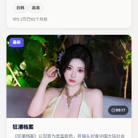
感，本片在视听语言上与题材形成互文。主演阵容包括任素
日韩
高清
汐、雷佳音、周冬雨等，角色动机前后呼应，适合喜欢抠台
词与伏笔的观众。整体完成度较高，适合周末一口气追完。
5.2万
82个月前
最新
99:17
狂潮档案
《狂潮档案》以犯罪为类型底色，将镜头对准中国大陆社会