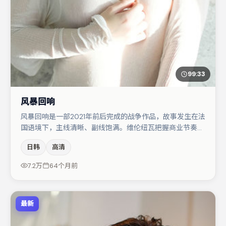
99:33
风暴回响
风暴回响是一部2021年前后完成的战争作品，故事发生在法
国语境下，主线清晰、副线饱满。维伦纽瓦把握商业节奏的
同时保留人物弧光，高潮戏信息密度高但不显凌乱。小松菜
日韩
高清
奈与大鹏的对手戏构成全片情感锚点，宋佳则以细节塑造推
动谜题层层揭开。整体完成度较高，适合周末一口气追完。
7.2万
64个月前
最新