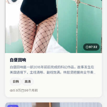
97:32
白昼回响
白昼回响是一部2018年前后完成的科幻作品，故事发生在
美国语境下，主线清晰、副线饱满。林超贤把握商业节奏的
同时保留人物弧光，高潮戏信息密度高但不显凌乱。于和伟
日韩
高清
与王景春的对手戏构成全片情感锚点，刘亦菲则以细节塑造
推动谜题层层揭开。整体完成度较高，适合周末一口气追
5.9万
98个月前
完。