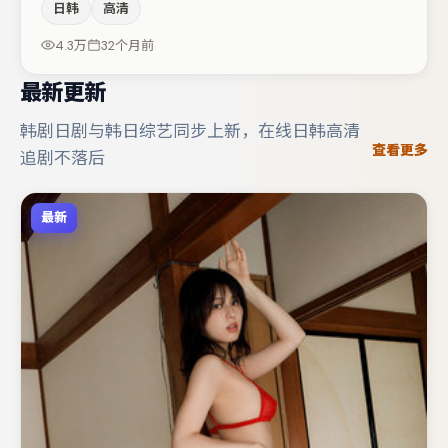
日韩
高清
中承担叙事驱动，黄渤、张译分别提供反差与喜剧/悬疑调
剂（视场次而定）。若你偏爱强类型与清晰主线，这部作品
4.3万
32个月前
值得关注。
最新更新
韩剧日剧与韩日综艺同步上新，在线日韩高清
查看更多
追剧不落后
最新