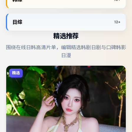
日综
12+
精选推荐
围绕在线日韩高清片单，编辑精选韩剧日剧与口碑韩影
日漫
精选