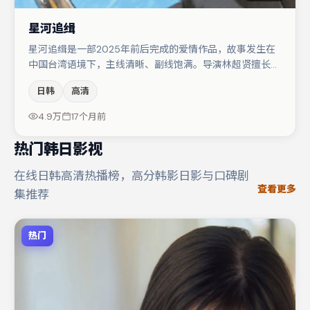
星河追缉
星河追缉是一部2025年前后完成的爱情作品，故事发生在
中国台湾语境下，主线清晰、副线饱满。导演林超贤擅长群
戏与空间压迫感，本片在视听语言上与题材形成互文。汤唯
日韩
高清
在片中承担叙事驱动，肖央、任素汐分别提供反差与喜剧/
悬疑调剂（视场次而定）。若你偏爱强类型与清晰主线，这
4.9万
17个月前
部作品值得关注。
热门韩日影视
在线日韩高清热播榜，高分韩影日影与口碑剧
查看更多
集推荐
热门