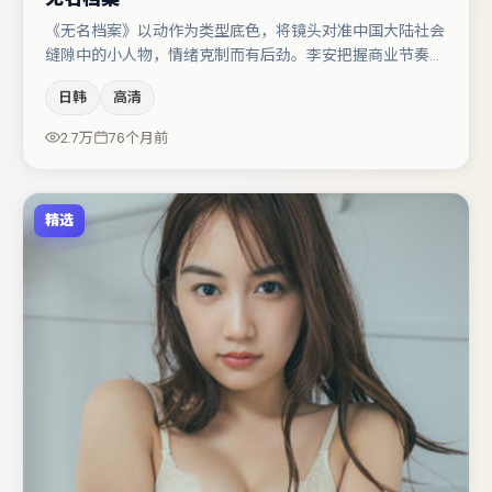
《无名档案》以动作为类型底色，将镜头对准中国大陆社会
缝隙中的小人物，情绪克制而有后劲。李安把握商业节奏的
同时保留人物弧光，高潮戏信息密度高但不显凌乱。主演阵
日韩
高清
容包括蒋奇明、马丽、谭卓等，角色动机前后呼应，适合喜
欢抠台词与伏笔的观众。整体完成度较高，适合周末一口气
2.7万
76个月前
追完。
精选