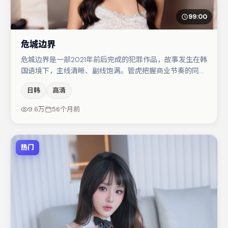
99:00
危城边界
危城边界是一部2021年前后完成的犯罪作品，故事发生在韩
国语境下，主线清晰、副线饱满。管虎把握商业节奏的同时
保留人物弧光，高潮戏信息密度高但不显凌乱。小松菜奈与
日韩
高清
黄渤的对手戏构成全片情感锚点，易烊千玺则以细节塑造推
动谜题层层揭开。若你偏爱强类型与清晰主线，这部作品值
9.6万
56个月前
得关注。
热门