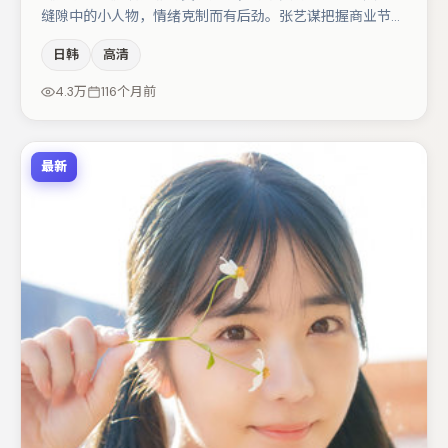
缝隙中的小人物，情绪克制而有后劲。张艺谋把握商业节奏
的同时保留人物弧光，高潮戏信息密度高但不显凌乱。主演
日韩
高清
阵容包括谭卓、裴斗娜、黄渤等，角色动机前后呼应，适合
喜欢抠台词与伏笔的观众。若你偏爱强类型与清晰主线，这
4.3万
116个月前
部作品值得关注。
最新