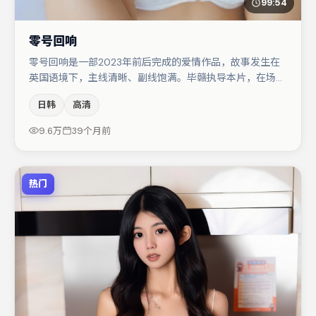
99:54
零号回响
零号回响是一部2023年前后完成的爱情作品，故事发生在
英国语境下，主线清晰、副线饱满。毕赣执导本片，在场面
调度与表演节奏上保持一贯作者性，关键场次留白得当。主
日韩
高清
演阵容包括刘亦菲、金高银、沈腾等，角色动机前后呼应，
适合喜欢抠台词与伏笔的观众。节奏紧凑、反转有度，值得
9.6万
39个月前
列入片单。
热门