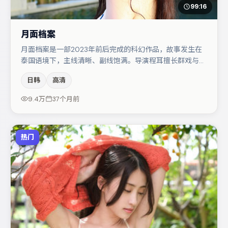
99:16
月面档案
月面档案是一部2023年前后完成的科幻作品，故事发生在
泰国语境下，主线清晰、副线饱满。导演程耳擅长群戏与空
间压迫感，本片在视听语言上与题材形成互文。主演阵容包
日韩
高清
括张颂文、雷佳音、谭卓等，角色动机前后呼应，适合喜欢
抠台词与伏笔的观众。整体完成度较高，适合周末一口气追
9.4万
37个月前
完。
热门