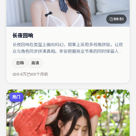
99:51
长夜回响
长夜回响在类型上偏向科幻，叙事上采用多视角拼贴，让观
众与角色同步拼凑真相。李安把握商业节奏的同时保留人物
弧光，高潮戏信息密度高但不显凌乱。主演阵容包括张子
日韩
高清
枫、大鹏、裴斗娜等，角色动机前后呼应，适合喜欢抠台词
与伏笔的观众。若你偏爱强类型与清晰主线，这部作品值得
9.6万
69个月前
关注。
热门