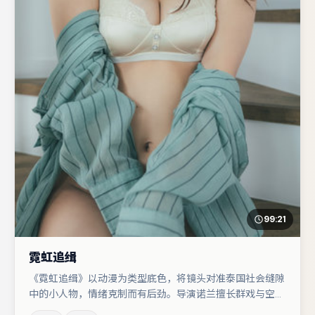
99:21
霓虹追缉
《霓虹追缉》以动漫为类型底色，将镜头对准泰国社会缝隙
中的小人物，情绪克制而有后劲。导演诺兰擅长群戏与空间
压迫感，本片在视听语言上与题材形成互文。木村拓哉在片