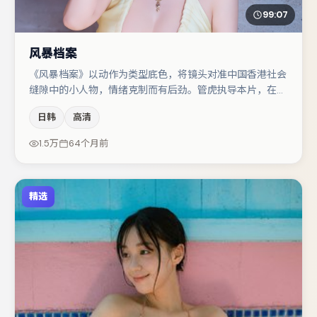
99:07
风暴档案
《风暴档案》以动作为类型底色，将镜头对准中国香港社会
缝隙中的小人物，情绪克制而有后劲。管虎执导本片，在场
面调度与表演节奏上保持一贯作者性，关键场次留白得当。
日韩
高清
文淇在片中承担叙事驱动，弗洛伦丝·皮尤、菅田将晖分别
提供反差与喜剧/悬疑调剂（视场次而定）。若你偏爱强类
1.5万
64个月前
型与清晰主线，这部作品值得关注。
精选