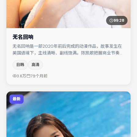
99:28
无名回响
无名回响是一部2020年前后完成的动漫作品，故事发生在
英国语境下，主线清晰、副线饱满。陈凯歌把握商业节奏的
同时保留人物弧光，高潮戏信息密度高但不显凌乱。廖凡在
日韩
高清
片中承担叙事驱动，桂纶镁、蒋奇明分别提供反差与喜剧/
悬疑调剂（视场次而定）。若你偏爱强类型与清晰主线，这
3.6万
79个月前
部作品值得关注。
最新