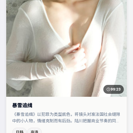
99:23
暴雪追缉
《暴雪追缉》以犯罪为类型底色，将镜头对准法国社会缝隙
中的小人物，情绪克制而有后劲。陆川把握商业节奏的同时
保留人物弧光，高潮戏信息密度高但不显凌乱。白宇与宋佳
日韩
高清