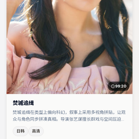
99:20
焚城追缉
焚城追缉在类型上偏向科幻，叙事上采用多视角拼贴，让观
众与角色同步拼凑真相。导演张艺谋擅长群戏与空间压迫
感，本片在视听语言上与题材形成互文。大鹏与弗洛伦丝·
日韩
高清
皮尤的对手戏构成全片情感锚点，段奕宏则以细节塑造推动