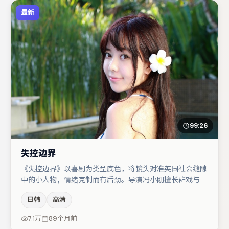
最新
99:26
失控边界
《失控边界》以喜剧为类型底色，将镜头对准英国社会缝隙
中的小人物，情绪克制而有后劲。导演冯小刚擅长群戏与空
间压迫感，本片在视听语言上与题材形成互文。主演阵容包
日韩
高清
括张子枫、章子怡、易烊千玺等，角色动机前后呼应，适合
喜欢抠台词与伏笔的观众。节奏紧凑、反转有度，值得列入
7.1万
89个月前
片单。