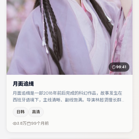
99:41
月面追缉
月面追缉是一部2018年前后完成的科幻作品，故事发生在
西班牙语境下，主线清晰、副线饱满。导演林超贤擅长群戏
与空间压迫感，本片在视听语言上与题材形成互文。马丽与
日韩
高清
白宇的对手戏构成全片情感锚点，裴斗娜则以细节塑造推动
谜题层层揭开。若你偏爱强类型与清晰主线，这部作品值得
3.8万
99个月前
关注。