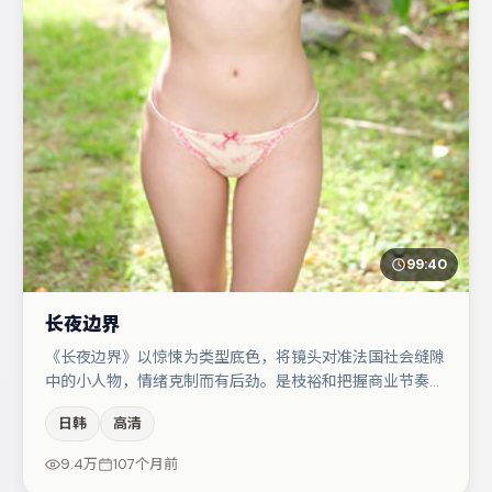
99:40
长夜边界
《长夜边界》以惊悚为类型底色，将镜头对准法国社会缝隙
中的小人物，情绪克制而有后劲。是枝裕和把握商业节奏的
同时保留人物弧光，高潮戏信息密度高但不显凌乱。主演阵
日韩
高清
容包括马丽、雷佳音、赵丽颖等，角色动机前后呼应，适合
喜欢抠台词与伏笔的观众。若你偏爱强类型与清晰主线，这
9.4万
107个月前
部作品值得关注。