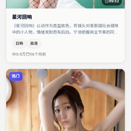
99:32
星河回响
《星河回响》以动作为类型底色，将镜头对准泰国社会缝隙
中的小人物，情绪克制而有后劲。宁浩把握商业节奏的同时
保留人物弧光，高潮戏信息密度高但不显凌乱。赵丽颖与王
日韩
高清
千源的对手戏构成全片情感锚点，朱一龙则以细节塑造推动
谜题层层揭开。节奏紧凑、反转有度，值得列入片单。
9.8万
116个月前
热门