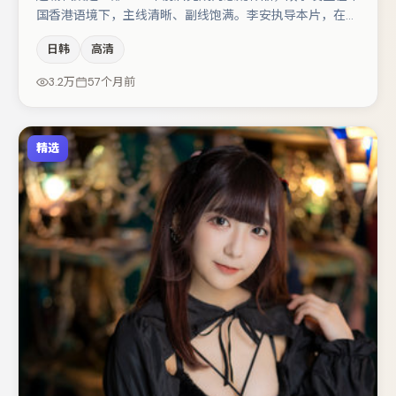
国香港语境下，主线清晰、副线饱满。李安执导本片，在场
面调度与表演节奏上保持一贯作者性，关键场次留白得当。
日韩
高清
主演阵容包括肖央、王千源、大鹏等，角色动机前后呼应，
适合喜欢抠台词与伏笔的观众。整体完成度较高，适合周末
3.2万
57个月前
一口气追完。
精选