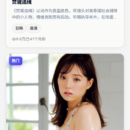
焚城追缉
《焚城追缉》以动作为类型底色，将镜头对准泰国社会缝隙
中的小人物，情绪克制而有后劲。毕赣执导本片，在场面调
度与表演节奏上保持一贯作者性，关键场次留白得当。主演
日韩
高清
阵容包括金高银、于和伟、刘亦菲等，角色动机前后呼应，
适合喜欢抠台词与伏笔的观众。节奏紧凑、反转有度，值得
9.6万
47个月前
列入片单。
热门