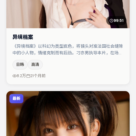
99:51
异境档案
《异境档案》以科幻为类型底色，将镜头对准法国社会缝隙
中的小人物，情绪克制而有后劲。刁亦男执导本片，在场面
调度与表演节奏上保持一贯作者性，关键场次留白得当。主
日韩
高清
演阵容包括廖凡、咏梅、大鹏等，角色动机前后呼应，适合
喜欢抠台词与伏笔的观众。整体完成度较高，适合周末一口
8.2万
21个月前
气追完。
最新