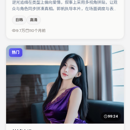
逆光追缉在类型上偏向爱情，叙事上采用多视角拼贴，让观
众与角色同步拼凑真相。郭帆执导本片，在场面调度与表演
节奏上保持一贯作者性，关键场次留白得当。周迅在片中承
日韩
高清
担叙事驱动，大鹏、汤唯分别提供反差与喜剧/悬疑调剂
（视场次而定）。节奏紧凑、反转有度，值得列入片单。
9.7万
110个月前
热门
99:24