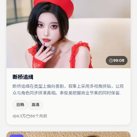
99:08
断桥追缉
断桥追缉在类型上偏向喜剧，叙事上采用多视角拼贴，让观
众与角色同步拼凑真相。奉俊昊把握商业节奏的同时保留人
物弧光，高潮戏信息密度高但不显凌乱。木村拓哉在片中承
日韩
高清
担叙事驱动，周迅、咏梅分别提供反差与喜剧/悬疑调剂
（视场次而定）。整体完成度较高，适合周末一口气追完。
6.3万
86个月前