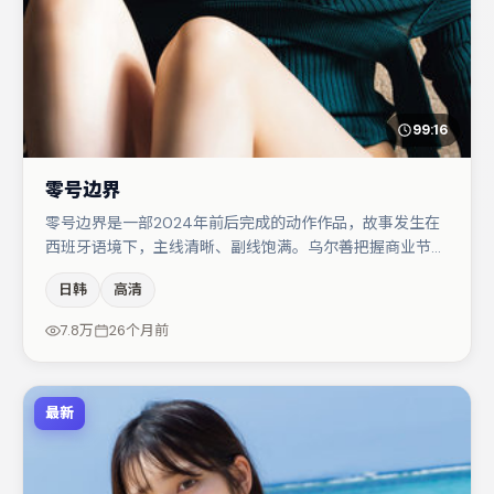
99:16
零号边界
零号边界是一部2024年前后完成的动作作品，故事发生在
西班牙语境下，主线清晰、副线饱满。乌尔善把握商业节奏
的同时保留人物弧光，高潮戏信息密度高但不显凌乱。谭卓
日韩
高清
在片中承担叙事驱动，弗洛伦丝·皮尤、张译分别提供反差
与喜剧/悬疑调剂（视场次而定）。节奏紧凑、反转有度，
7.8万
26个月前
值得列入片单。
最新