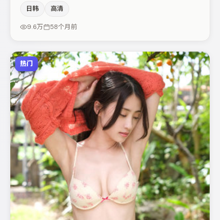
的同时保留人物弧光，高潮戏信息密度高但不显凌乱。咏梅
日韩
高清
在片中承担叙事驱动，梁朝伟、木村拓哉分别提供反差与喜
剧/悬疑调剂（视场次而定）。整体完成度较高，适合周末
9.6万
58个月前
一口气追完。
热门