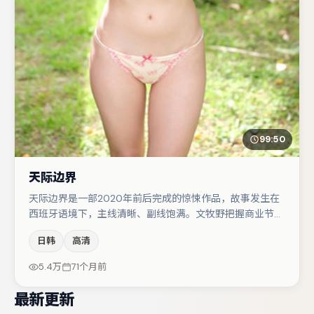
99:50
天际边界
天际边界是一部2020年前后完成的惊悚作品，故事发生在
西班牙语境下，主线清晰、副线饱满。文牧野把握商业节奏
的同时保留人物弧光，高潮戏信息密度高但不显凌乱。雷佳
日韩
高清
音在片中承担叙事驱动，朱一龙、李光洁分别提供反差与喜
剧/悬疑调剂（视场次而定）。整体完成度较高，适合周末
5.4万
71个月前
一口气追完。
最新更新