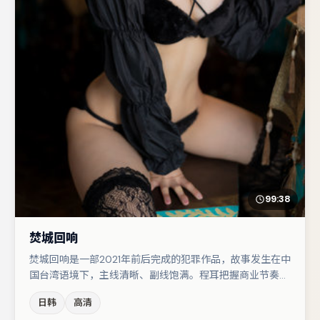
99:38
焚城回响
焚城回响是一部2021年前后完成的犯罪作品，故事发生在中
国台湾语境下，主线清晰、副线饱满。程耳把握商业节奏的
同时保留人物弧光，高潮戏信息密度高但不显凌乱。周冬雨
日韩
高清
与河正宇的对手戏构成全片情感锚点，雷佳音则以细节塑造