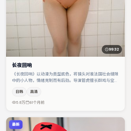
99:32
长夜回响
《长夜回响》以动漫为类型底色，将镜头对准法国社会缝隙
中的小人物，情绪克制而有后劲。导演管虎擅长群戏与空间
压迫感，本片在视听语言上与题材形成互文。张译与周迅的
日韩
高清
对手戏构成全片情感锚点，白宇则以细节塑造推动谜题层层
揭开。整体完成度较高，适合周末一口气追完。
5.8万
61个月前
最新