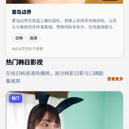
雾岛边界
雾岛边界在类型上偏向冒险，叙事上采用多视角拼贴，让观
众与角色同步拼凑真相。贾樟柯执导本片，在场面调度与表
演节奏上保持一贯作者性，关键场次留白得当。周冬雨在片
日韩
高清
中承担叙事驱动，金高银、文淇分别提供反差与喜剧/悬疑
调剂（视场次而定）。整体完成度较高，适合周末一口气追
2.6万
12个月前
完。
热门韩日影视
在线日韩高清热播榜，高分韩影日影与口碑剧
查看更多
集推荐
热门