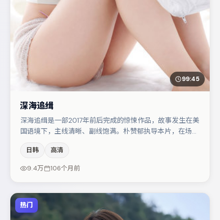
99:45
深海追缉
深海追缉是一部2017年前后完成的惊悚作品，故事发生在美
国语境下，主线清晰、副线饱满。朴赞郁执导本片，在场面
调度与表演节奏上保持一贯作者性，关键场次留白得当。主
日韩
高清
演阵容包括文淇、小松菜奈、弗洛伦丝·皮尤等，角色动机
前后呼应，适合喜欢抠台词与伏笔的观众。若你偏爱强类型
9.4万
106个月前
与清晰主线，这部作品值得关注。
热门