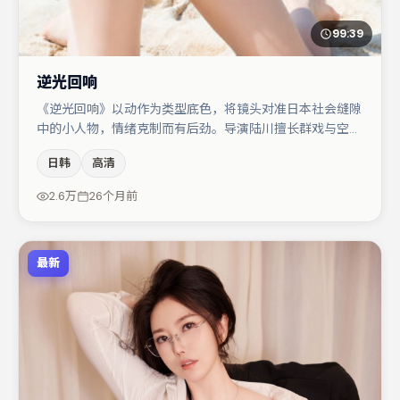
99:39
逆光回响
《逆光回响》以动作为类型底色，将镜头对准日本社会缝隙
中的小人物，情绪克制而有后劲。导演陆川擅长群戏与空间
压迫感，本片在视听语言上与题材形成互文。文淇与赵丽颖
日韩
高清
的对手戏构成全片情感锚点，周冬雨则以细节塑造推动谜题
层层揭开。整体完成度较高，适合周末一口气追完。
2.6万
26个月前
最新