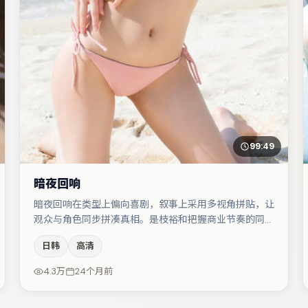
99:49
暗夜回响
暗夜回响在类型上偏向喜剧，叙事上采用多视角拼贴，让
观众与角色同步拼凑真相。是枝裕和把握商业节奏的同时
保留人物弧光，高潮戏信息密度高但不显凌乱。主演阵容
日韩
高清
包括章子怡、河正宇、亚当·德赖弗等，角色动机前后呼
应，适合喜欢抠台词与伏笔的观众。整体完成度较高，适
4.3万
24个月前
合周末一口气追完。