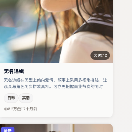
99:12
无名追缉
无名追缉在类型上偏向爱情，叙事上采用多视角拼贴，让
观众与角色同步拼凑真相。刁亦男把握商业节奏的同时保
留人物弧光，高潮戏信息密度高但不显凌乱。主演阵容包
日韩
高清
括于和伟、梁朝伟、文淇等，角色动机前后呼应，适合喜
欢抠台词与伏笔的观众。整体完成度较高，适合周末一口
8.2万
117个月前
气追完。
最新