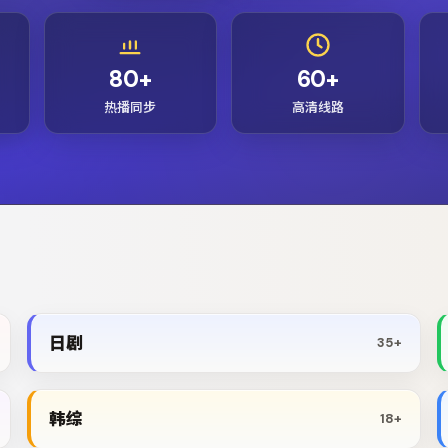
80+
60+
热播同步
高清线路
日剧
35+
韩综
18+