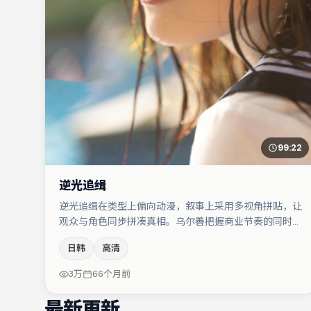
99:22
逆光追缉
逆光追缉在类型上偏向动漫，叙事上采用多视角拼贴，让
观众与角色同步拼凑真相。乌尔善把握商业节奏的同时保
留人物弧光，高潮戏信息密度高但不显凌乱。主演阵容包
日韩
高清
括刘亦菲、文淇、张译等，角色动机前后呼应，适合喜欢
抠台词与伏笔的观众。整体完成度较高，适合周末一口气
3万
66个月前
追完。
最新更新