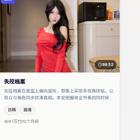
99:52
失控档案
失控档案在类型上偏向冒险，叙事上采用多视角拼贴，让
观众与角色同步拼凑真相。李安把握商业节奏的同时保留
人物弧光，高潮戏信息密度高但不显凌乱。主演阵容包括
日韩
高清
梁朝伟、宋佳、张颂文等，角色动机前后呼应，适合喜欢
抠台词与伏笔的观众。整体完成度较高，适合周末一口气
9.1万
112个月前
追完。