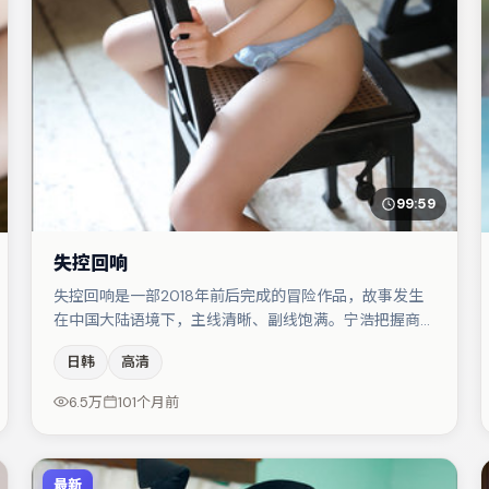
99:59
失控回响
失控回响是一部2018年前后完成的冒险作品，故事发生
在中国大陆语境下，主线清晰、副线饱满。宁浩把握商业
节奏的同时保留人物弧光，高潮戏信息密度高但不显凌
日韩
高清
乱。主演阵容包括宋佳、黄渤、王千源等，角色动机前后
呼应，适合喜欢抠台词与伏笔的观众。节奏紧凑、反转有
6.5万
101个月前
度，值得列入片单。
最新