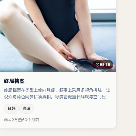
99:39
终局档案
终局档案在类型上偏向悬疑，叙事上采用多视角拼贴，让
观众与角色同步拼凑真相。导演管虎擅长群戏与空间压迫
感，本片在视听语言上与题材形成互文。宋佳与段奕宏的
日韩
高清
对手戏构成全片情感锚点，沈腾则以细节塑造推动谜题层
层揭开。若你偏爱强类型与清晰主线，这部作品值得关
4.2万
60个月前
注。