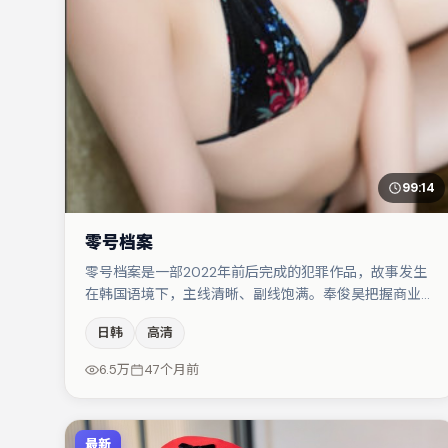
99:14
零号档案
零号档案是一部2022年前后完成的犯罪作品，故事发生
在韩国语境下，主线清晰、副线饱满。奉俊昊把握商业节
奏的同时保留人物弧光，高潮戏信息密度高但不显凌乱。
日韩
高清
周冬雨在片中承担叙事驱动，沈腾、雷佳音分别提供反差
与喜剧/悬疑调剂（视场次而定）。整体完成度较高，适
6.5万
47个月前
合周末一口气追完。
最新