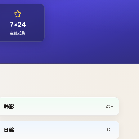
7×24
在线观影
韩影
25+
日综
12+