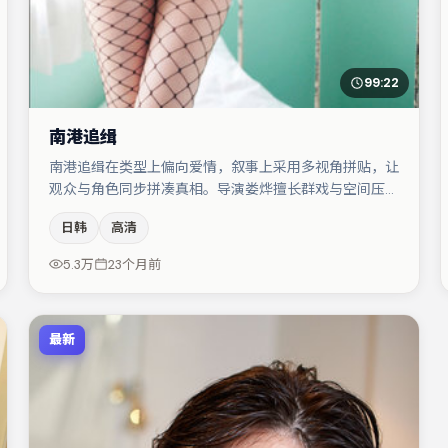
99:22
南港追缉
南港追缉在类型上偏向爱情，叙事上采用多视角拼贴，让
观众与角色同步拼凑真相。导演娄烨擅长群戏与空间压迫
感，本片在视听语言上与题材形成互文。主演阵容包括菅
日韩
高清
田将晖、桂纶镁、大鹏等，角色动机前后呼应，适合喜欢
抠台词与伏笔的观众。若你偏爱强类型与清晰主线，这部
5.3万
23个月前
作品值得关注。
最新