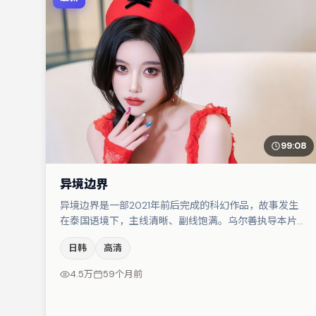
99:08
异境边界
异境边界是一部2021年前后完成的科幻作品，故事发生
在泰国语境下，主线清晰、副线饱满。乌尔善执导本片，
在场面调度与表演节奏上保持一贯作者性，关键场次留白
日韩
高清
得当。秦海璐与裴斗娜的对手戏构成全片情感锚点，周冬
雨则以细节塑造推动谜题层层揭开。若你偏爱强类型与清
4.5万
59个月前
晰主线，这部作品值得关注。