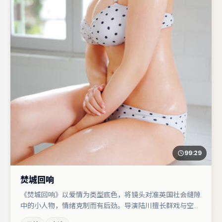
99:29
焚城回响
《焚城回响》以爱情为类型底色，将镜头对准英国社会缝隙
中的小人物，情绪克制而有后劲。导演陆川擅长群戏与空间
压迫感，本片在视听语言上与题材形成互文。沈腾与亚当·