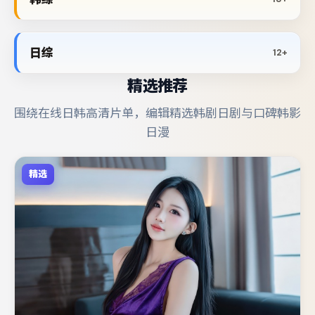
日综
12+
精选推荐
围绕在线日韩高清片单，编辑精选韩剧日剧与口碑韩影
日漫
精选