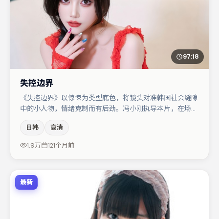
97:18
失控边界
《失控边界》以惊悚为类型底色，将镜头对准韩国社会缝隙
中的小人物，情绪克制而有后劲。冯小刚执导本片，在场面
调度与表演节奏上保持一贯作者性，关键场次留白得当。白
日韩
高清
宇与小松菜奈的对手戏构成全片情感锚点，大鹏则以细节塑
造推动谜题层层揭开。节奏紧凑、反转有度，值得列入片
1.9万
121个月前
单。
最新