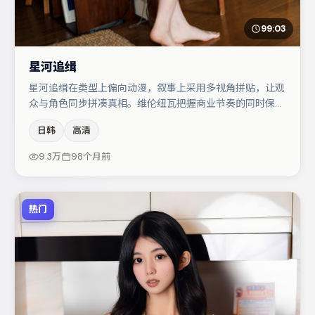
99:03
星河追缉
星河追缉在类型上偏向动漫，叙事上采用多视角拼贴，让观
众与角色同步拼凑真相。维伦纽瓦把握商业节奏的同时保留
人物弧光，高潮戏信息密度高但不显凌乱。秦海璐与胡歌的
日韩
高清
对手戏构成全片情感锚点，易烊千玺则以细节塑造推动谜题
层层揭开。节奏紧凑、反转有度，值得列入片单。
9.3万
98个月前
热门