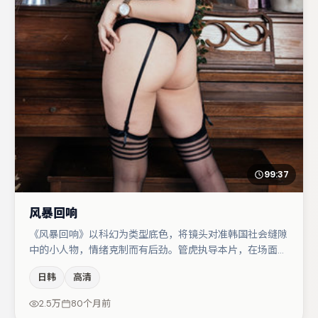
99:37
风暴回响
《风暴回响》以科幻为类型底色，将镜头对准韩国社会缝隙
中的小人物，情绪克制而有后劲。管虎执导本片，在场面调
度与表演节奏上保持一贯作者性，关键场次留白得当。易烊
日韩
高清
千玺在片中承担叙事驱动，白宇、咏梅分别提供反差与喜
剧/悬疑调剂（视场次而定）。整体完成度较高，适合周末
2.5万
80个月前
一口气追完。