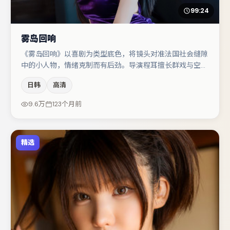
99:24
雾岛回响
《雾岛回响》以喜剧为类型底色，将镜头对准法国社会缝隙
中的小人物，情绪克制而有后劲。导演程耳擅长群戏与空间
压迫感，本片在视听语言上与题材形成互文。胡歌在片中承
日韩
高清
担叙事驱动，章子怡、肖央分别提供反差与喜剧/悬疑调剂
（视场次而定）。若你偏爱强类型与清晰主线，这部作品值
9.6万
123个月前
得关注。
精选