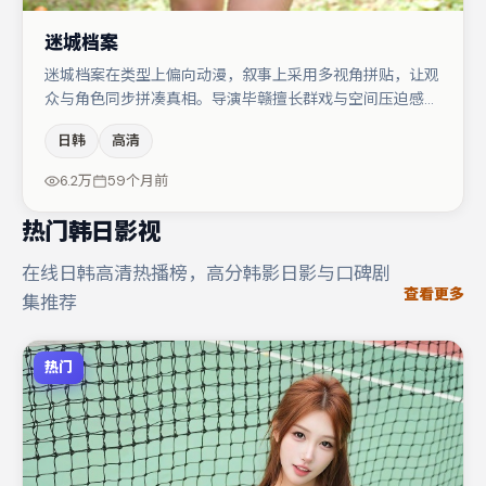
迷城档案
迷城档案在类型上偏向动漫，叙事上采用多视角拼贴，让观
众与角色同步拼凑真相。导演毕赣擅长群戏与空间压迫感，
本片在视听语言上与题材形成互文。主演阵容包括易烊千
日韩
高清
玺、汤唯、孔刘等，角色动机前后呼应，适合喜欢抠台词与
伏笔的观众。整体完成度较高，适合周末一口气追完。
6.2万
59个月前
热门韩日影视
在线日韩高清热播榜，高分韩影日影与口碑剧
查看更多
集推荐
热门