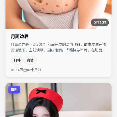
99:23
月面边界
月面边界是一部2017年前后完成的爱情作品，故事发生在法
国语境下，主线清晰、副线饱满。毕赣执导本片，在场面调
度与表演节奏上保持一贯作者性，关键场次留白得当。主演
日韩
高清
阵容包括文淇、白宇、木村拓哉等，角色动机前后呼应，适
合喜欢抠台词与伏笔的观众。节奏紧凑、反转有度，值得列
9.4万
112个月前
入片单。
最新