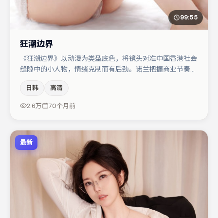
99:55
狂潮边界
《狂潮边界》以动漫为类型底色，将镜头对准中国香港社会
缝隙中的小人物，情绪克制而有后劲。诺兰把握商业节奏的
同时保留人物弧光，高潮戏信息密度高但不显凌乱。主演阵
日韩
高清
容包括杨幂、张译、秦海璐等，角色动机前后呼应，适合喜
欢抠台词与伏笔的观众。若你偏爱强类型与清晰主线，这部
2.6万
70个月前
作品值得关注。
最新