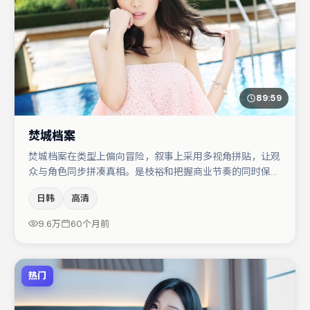
89:59
焚城档案
焚城档案在类型上偏向冒险，叙事上采用多视角拼贴，让观
众与角色同步拼凑真相。是枝裕和把握商业节奏的同时保留
人物弧光，高潮戏信息密度高但不显凌乱。王千源在片中承
日韩
高清
担叙事驱动，王景春、段奕宏分别提供反差与喜剧/悬疑调
剂（视场次而定）。整体完成度较高，适合周末一口气追
9.6万
60个月前
完。
热门