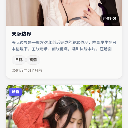
99:01
天际边界
天际边界是一部2021年前后完成的犯罪作品，故事发生在日
本语境下，主线清晰、副线饱满。陆川执导本片，在场面调
度与表演节奏上保持一贯作者性，关键场次留白得当。裴斗
日韩
高清
娜与任素汐的对手戏构成全片情感锚点，张子枫则以细节塑
造推动谜题层层揭开。节奏紧凑、反转有度，值得列入片
6.1万
61个月前
单。
最新