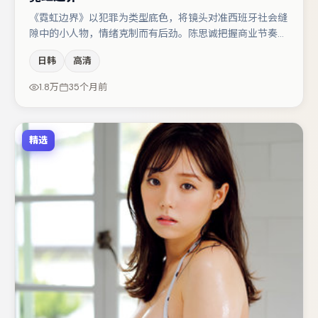
《霓虹边界》以犯罪为类型底色，将镜头对准西班牙社会缝
隙中的小人物，情绪克制而有后劲。陈思诚把握商业节奏的
同时保留人物弧光，高潮戏信息密度高但不显凌乱。汤唯与
日韩
高清
肖央的对手戏构成全片情感锚点，咏梅则以细节塑造推动谜
题层层揭开。节奏紧凑、反转有度，值得列入片单。
1.8万
35个月前
精选