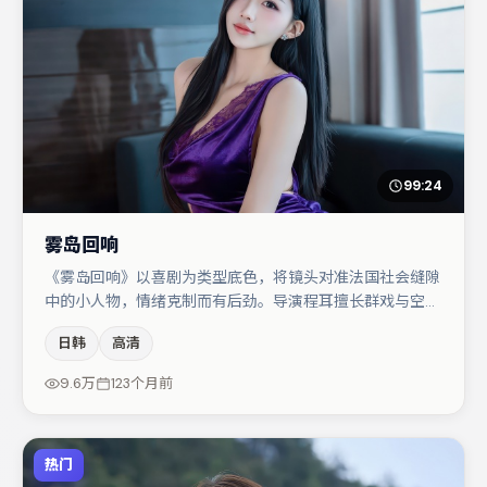
99:24
雾岛回响
《雾岛回响》以喜剧为类型底色，将镜头对准法国社会缝隙
中的小人物，情绪克制而有后劲。导演程耳擅长群戏与空间
压迫感，本片在视听语言上与题材形成互文。胡歌在片中承
日韩
高清
担叙事驱动，章子怡、肖央分别提供反差与喜剧/悬疑调剂
（视场次而定）。若你偏爱强类型与清晰主线，这部作品值
9.6万
123个月前
得关注。
热门