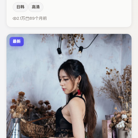
面调度与表演节奏上保持一贯作者性，关键场次留白得当。
日韩
高清
裴斗娜与亚当·德赖弗的对手戏构成全片情感锚点，蒋奇明
则以细节塑造推动谜题层层揭开。节奏紧凑、反转有度，值
2.1万
89个月前
得列入片单。
最新