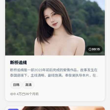
99:15
断桥追缉
断桥追缉是一部2023年前后完成的爱情作品，故事发生在
泰国语境下，主线清晰、副线饱满。奉俊昊执导本片，在场
面调度与表演节奏上保持一贯作者性，关键场次留白得当。
日韩
高清
主演阵容包括梁朝伟、蒋奇明、宋佳等，角色动机前后呼
应，适合喜欢抠台词与伏笔的观众。整体完成度较高，适合
9.4万
36个月前
周末一口气追完。