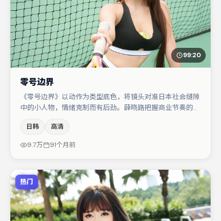
99:20
零号边界
《零号边界》以动作为类型底色，将镜头对准日本社会缝隙
中的小人物，情绪克制而有后劲。薛晓路把握商业节奏的同
时保留人物弧光，高潮戏信息密度高但不显凌乱。木村拓哉
日韩
高清
在片中承担叙事驱动，咏梅、桂纶镁分别提供反差与喜剧/
悬疑调剂（视场次而定）。若你偏爱强类型与清晰主线，这
9.7万
91个月前
部作品值得关注。
热门