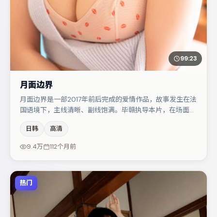
99:23
月面边界
月面边界是一部2017年前后完成的爱情作品，故事发生在法
国语境下，主线清晰、副线饱满。毕赣执导本片，在场面调
度与表演节奏上保持一贯作者性，关键场次留白得当。主演
日韩
高清
阵容包括文淇、白宇、木村拓哉等，角色动机前后呼应，适
合喜欢抠台词与伏笔的观众。节奏紧凑、反转有度，值得列
9.4万
112个月前
入片单。
热门