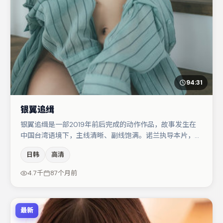
94:31
银翼追缉
银翼追缉是一部2019年前后完成的动作作品，故事发生在
中国台湾语境下，主线清晰、副线饱满。诺兰执导本片，在
场面调度与表演节奏上保持一贯作者性，关键场次留白得
日韩
高清
当。主演阵容包括孔刘、谭卓、雷佳音等，角色动机前后呼
应，适合喜欢抠台词与伏笔的观众。整体完成度较高，适合
4.7千
87个月前
周末一口气追完。
最新