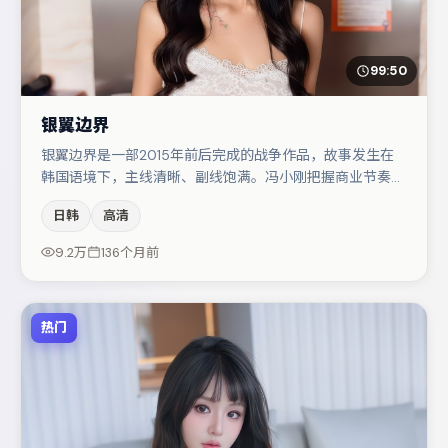
99:50
银翼边界
银翼边界是一部2015年前后完成的战争作品，故事发生在
韩国语境下，主线清晰、副线饱满。冯小刚把握商业节奏的
同时保留人物弧光，高潮戏信息密度高但不显凌乱。章子怡
日韩
高清
在片中承担叙事驱动，孔刘、张译分别提供反差与喜剧/悬
疑调剂（视场次而定）。若你偏爱强类型与清晰主线，这部
9.2万
136个月前
作品值得关注。
热门