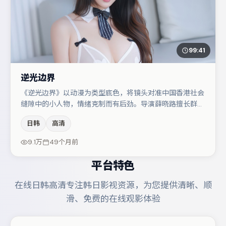
99:41
逆光边界
《逆光边界》以动漫为类型底色，将镜头对准中国香港社会
缝隙中的小人物，情绪克制而有后劲。导演薛晓路擅长群戏
与空间压迫感，本片在视听语言上与题材形成互文。汤唯与
日韩
高清
周迅的对手戏构成全片情感锚点，菅田将晖则以细节塑造推
动谜题层层揭开。若你偏爱强类型与清晰主线，这部作品值
9.1万
49个月前
得关注。
平台特色
在线日韩高清专注韩日影视资源，为您提供清晰、顺
滑、免费的在线观影体验