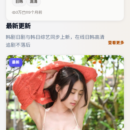
日韩
高清
德赖弗的对手戏构成全片情感锚点，蒋奇明则以细节塑造推
动谜题层层揭开。若你偏爱强类型与清晰主线，这部作品值
3万
119个月前
得关注。
最新更新
韩剧日剧与韩日综艺同步上新，在线日韩高清
查看更多
追剧不落后
最新